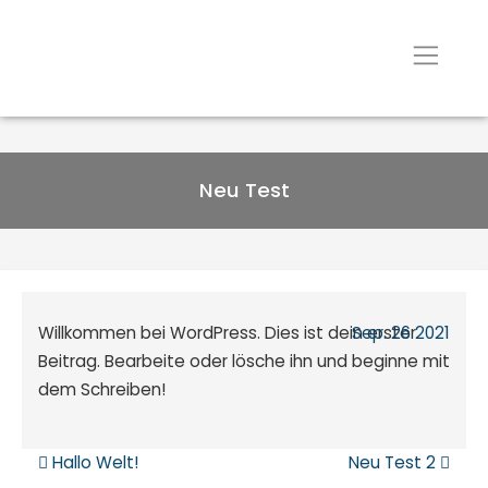
Neu Test
Willkommen bei WordPress. Dies ist dein erster
Sep.
26
2021
Beitrag. Bearbeite oder lösche ihn und beginne mit
dem Schreiben!
Beitrags-Navigation
Hallo Welt!
Neu Test 2